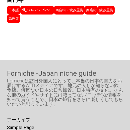
高円寺
日本語
pll_67497570d2b53
商店街・飲み屋街
商店街
飲み屋街
高円寺
Forniche -Japan niche guide
Fornicheは訪日外国人にとって、本当の日本の魅力をお
届けするWEBメディアです。地元の人しか知らない飲
食店。何気ない日本の日常風景。日本特有の文化。そん
な他のガイドやサイトには載ってない”ニッチ”な情報を
知って貰うことで、日本の旅行をさらに楽しくしてもら
いたいと思っています。
アーカイブ
Sample Page