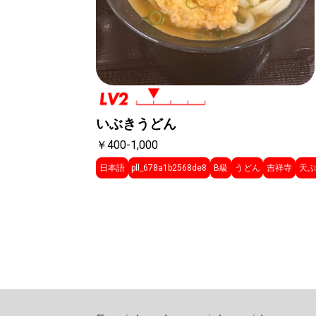
いぶきうどん
￥400-1,000
日本語
pll_678a1b2568de8
B級
うどん
吉祥寺
天ぷ