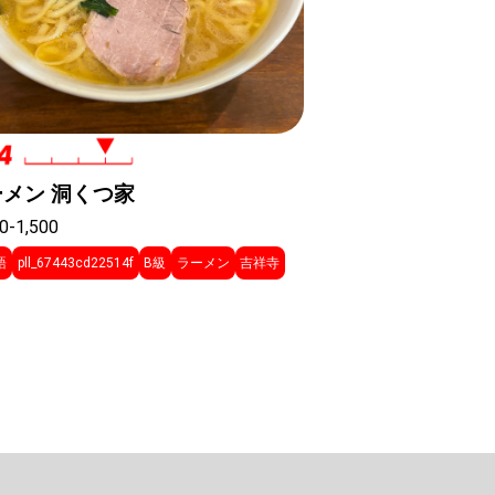
ーメン 洞くつ家
0-1,500
語
pll_67443cd22514f
B級
ラーメン
吉祥寺