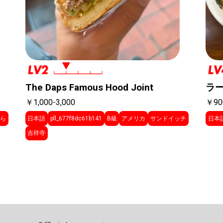
The Daps Famous Hood Joint
ラ
￥1,000-3,000
￥90
ら
日本語
pll_677f8dc61b141
B級
アメリカ
サンドイッチ
日本
吉祥寺